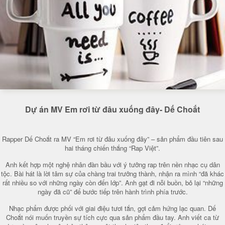
Dự án MV Em rơi từ đâu xuống đây- Dế Choắt
Rapper Dế Choắt ra MV “Em rơi từ đâu xuống đây” – sản phẩm đầu tiên sau
hai tháng chiến thắng “Rap Việt”.
Anh kết hợp một nghệ nhân đàn bầu với ý tưởng rap trên nền nhạc cụ dân
tộc. Bài hát là lời tâm sự của chàng trai trưởng thành, nhận ra mình “đã khác
rất nhiều so với những ngày còn đến lớp”. Anh gạt đi nỗi buồn, bỏ lại “những
ngày đã cũ” để bước tiếp trên hành trình phía trước.
Nhạc phẩm được phối với giai điệu tươi tắn, gợi cảm hứng lạc quan. Dế
Choắt nói muốn truyền sự tích cực qua sản phẩm đầu tay. Anh viết ca từ