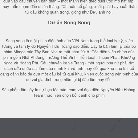
dựa vào câu chuyện bản thân – một thanh niên theo đuổi ước mơ hát rap,
may mắn chạm đến chiến thắng. “Chỉ cần cố gắng, xuất phát hay xuất thân
từ đâu không quan trọng, giống như Dế”, anh nói.
Dự án Song Song
Song song là một phim điện ảnh của Việt Nam trong thể loại ly kỳ, viễn
tưởng và tâm lý do Nguyễn Hữu Hoàng đạo diễn. Đây là bản làm lại của bộ
phim Mirage của Tây Ban Nha ra mắt năm 2018. Các diễn viên chính của
phim gồm Nhã Phương, Trương Thế Vinh, Tiến Luật, Thuận Phát, Khương
Ngọc và Hoàng Phi. Câu chuyện kể về Trang - một người phụ nữ phải tìm
cách sửa chữa sai lầm của mình khi vô tình thay đổi quá khứ sau khi cố
gắng cảnh báo để cứu một cậu bé từ quá khứ, khiến cuộc sống yên bình của
cô với gia đình trong hiện tại bị đảo lộn thay đổi.
Sản phẩm lần này là sự hợp tác của team với đạo diễn Nguyễn Hữu Hoàng.
Team thực hiện chọn bối cảnh cho phim