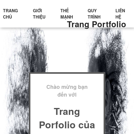
TRANG
GIỚI
THẾ
QUY
LIÊN
CHỦ
THIỆU
MẠNH
TRÌNH
HỆ
Trang Portfolio
Chào mừng bạn
đến với
Trang
Porfolio của